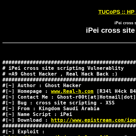
TUCoPS :: HP 
iPei cross 
iPei cross site
############################################
# iPei cross site scripting Vulnerablity    
# =A9 Ghost Hacker , Real Hack Back :)      
############################################
#[~] Author : Ghost Hacker                  
#[~] Homepage : 
www.Real-h.com
 [R34l H4ck B4
#[~] Contact Me : Ghost-r00t[at]Hotmail[dot]
#[~] Bug : cross site scripting - XSS       
#[~] From : Kingdom Saudi Arabia            
#[~] Name Script : iPei                     
#[~] Download : 
http://www.epistream.com/ipe
############################################
#[~] Exploit :                              