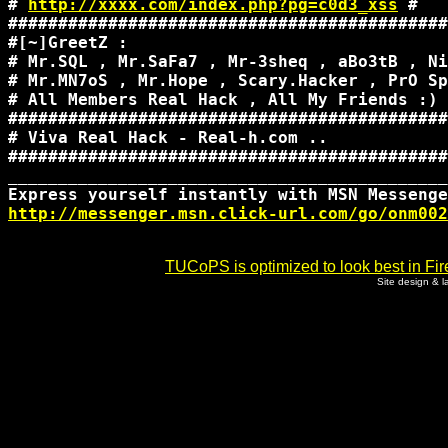
# 
http://xxxx.com/index.php?pg=c0d3_xss
 # 

############################################
#[~]GreetZ :                                
# Mr.SQL , Mr.SaFa7 , Mr-3sheq , aBo3tB , Ni
# Mr.MN7oS , Mr.Hope , Scary.Hacker , PrO Sp
# All Members Real Hack , All My Friends :) 
############################################
# Viva Real Hack - Real-h.com ..            
############################################
____________________________________________
http://messenger.msn.click-url.com/go/onm002
TUCoPS is optimized to look best in Fir
Site design & 